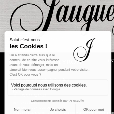
HIS
Michel Théron et Stéphanie Destruhaut
656 rue de Guiton
F-33460 Arsac
France
tél : +33 5 56 58 89 43
MENTIONS LÉGALES
POLITIQUE DE CONFIDENTIALITÉ
2026 Clos du Jaugueyron –
Creation site web EEnov agence web Bordeaux
|
Heb