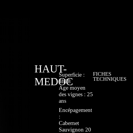
HAUT-
FICHES
Superficie :
MEDOC
TECHNIQUES
4h08
Age moyen
des vignes : 25
ans
Encépagement
:
Cabernet
Sauvignon 20