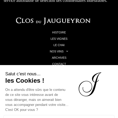
service automatisé de détection des commentaires indésirables.
HISTOIRE
LES VIGNES
LE CHAI
NOS VINS
ARCHIVES
CONTACT
Michel Théron et Stéphanie Destruhaut
656 rue de Guiton
F-33460 Arsac
France
tél : +33 5 56 58 89 43
MENTIONS LÉGALES
POLITIQUE DE CONFIDENTIALITÉ
2026 Clos du Jaugueyron –
Creation site web EEnov agence web Bordeaux
|
Hebergement
site web EEnov agence web Bordeaux