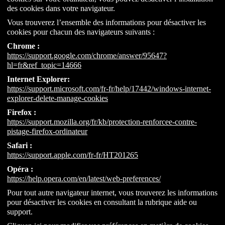
des cookies dans votre navigateur.
Vous trouverez l’ensemble des informations pour désactiver les
cookies pour chacun des navigateurs suivants :
Chrome :
https://support.google.com/chrome/answer/95647?
hl=fr&ref_topic=14666
Internet Explorer:
https://support.microsoft.com/fr-fr/help/17442/windows-internet-
explorer-delete-manage-cookies
Firefox :
https://support.mozilla.org/fr/kb/protection-renforcee-contre-
pistage-firefox-ordinateur
Safari :
https://support.apple.com/fr-fr/HT201265
Opéra :
https://help.opera.com/en/latest/web-preferences/
Pour tout autre navigateur internet, vous trouverez les informations
pour désactiver les cookies en consultant la rubrique aide ou
support.